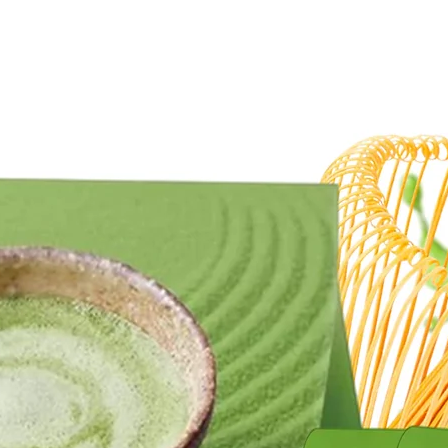
100% 
powde
ي الأخضر
Allergen I
Conta
ساسية
Manuf
Japan
Produc
Store 
ليابان
ليابان
 وجاف