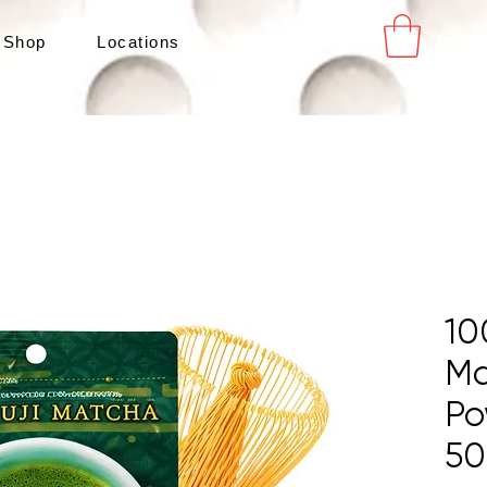
 Shop
Locations
10
Ma
Po
50