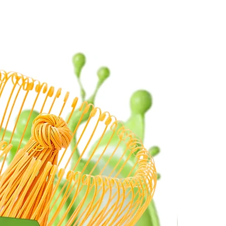
Ingredients | المكونات:
pure Matcha (Japanese green tea
r).
ماتشا نقية 100٪ (مسحوق الشا
الياباني).
nformation | معلومات مسببات
الحساسية:
ins: None
لا يحتوي على أي من مسببات الح
actured by: Hishiwaen, Kanagawa,
t of Japan
in a Cool and Dry Place
صُنع في: هيشيوان، كاناغاوا، ا
صُنع في ا
يُحفظ في مكان بارد