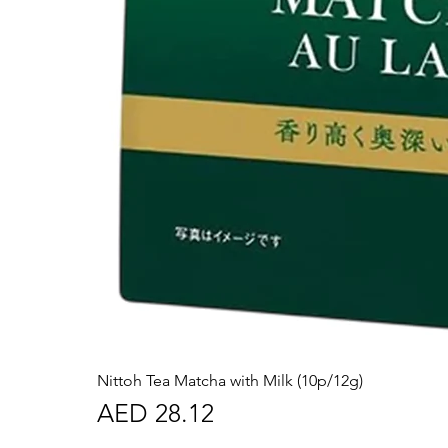
Nittoh Tea Matcha with Milk (10p/12g)
Price
AED 28.12